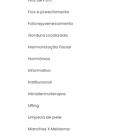
Fios de PDO
Fios e preechimento
Fotorejuvenescimento
Gordura Localizada
Harmonização Facial
Hormônio
Informativo
Institucional
Intradermoterapia
Lifting
Limpeza de pele
Manchas X Melasma