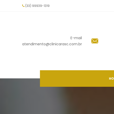
(33) 99939-1319
E-mail
 atendimento@clinicarasc.com.br
HO