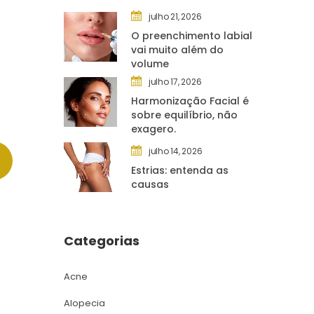
julho 21, 2026
O preenchimento labial 
vai muito além do 
volume
julho 17, 2026
Harmonização Facial é 
obre equilíbrio, não 
exagero.
julho 14, 2026
Estrias: entenda as 
causa
Categoria
Acne
Alopecia