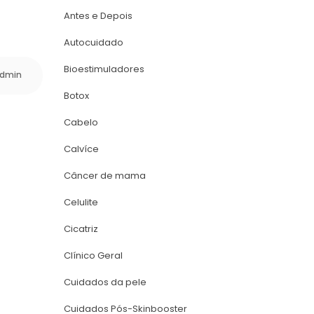
Antes e Depoi
Autocuidado
Bioestimuladore
dmin
Botox
Cabelo
Calvíce
Câncer de mama
Celulite
Cicatriz
Clínico Geral
Cuidados da pele
Cuidados Pós-Skinbooster