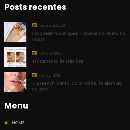
Posts recente
agosto 5, 2026
Intratadermoterapia: Tratamento direto na 
causa
julho 29, 2026
Tratamento de Flacidez
julho 21, 2026
O preenchimento labial vai muito além do 
volume
Menu
Clínica Rasc
Saúde e Beleza
HOME