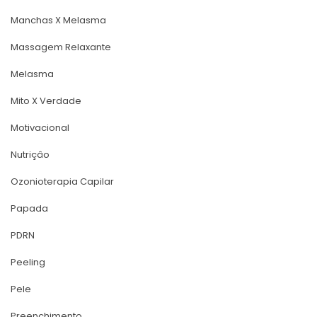
Manchas X Melasma
Massagem Relaxante
Melasma
Mito X Verdade
Motivacional
Nutriçâo
Ozonioterapia Capilar
Papada
PDRN
Peeling
Pele
Preenchimento