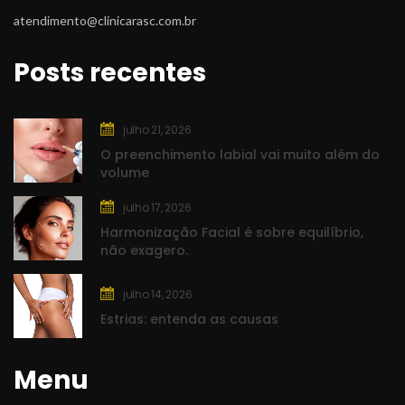
atendimento@clinicarasc.com.br
Posts recente
julho 21, 2026
O preenchimento labial vai muito além do 
volume
julho 17, 2026
Harmonização Facial é sobre equilíbrio, 
não exagero.
julho 14, 2026
Estrias: entenda as causa
Menu
Clínica Rasc