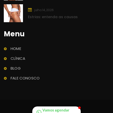
julho 14, 2026
Estrias: entenda as causa
Menu
Clínica Rasc
Saúde e Beleza
HOME
CLÍNICA
BLOG
FALE CONOSCO
Vamos agendar 
© 2020 
SPEEDWEB MD