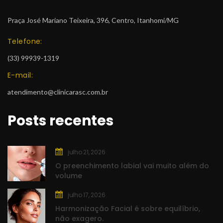
Praça José Mariano Teixeira, 396, Centro, Itanhomi/MG
Telefone:
 (33) 99939-1319
E-mail:
atendimento@clinicarasc.com.br
Posts recente
julho 21, 2026
O preenchimento labial vai muito além do 
volume
julho 17, 2026
Harmonização Facial é sobre equilíbrio, 
não exagero.