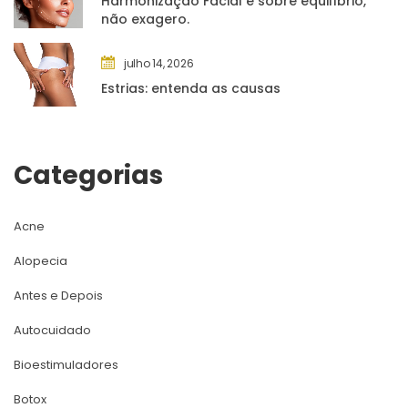
Harmonização Facial é sobre equilíbrio, 
não exagero.
julho 14, 2026
Estrias: entenda as causa
Categoria
Acne
Alopecia
Antes e Depoi
Autocuidado
Bioestimuladore
Botox