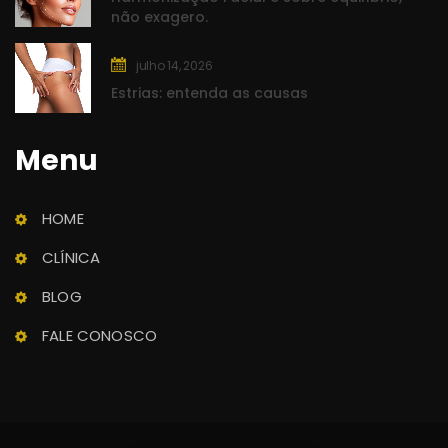
não exagero.
julho 14, 2026
Estrias: entenda as causa
Menu
Clínica Rasc
Saúde e Beleza
HOME
CLÍNICA
BLOG
FALE CONOSCO