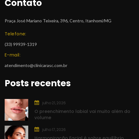
Contato
Praça José Mariano Teixeira, 396, Centro, Itanhomi/MG
Telefone:
 (33) 99939-1319
E-mail:
atendimento@clinicarasc.com.br
Posts recente
julho 21, 2026
O preenchimento labial vai muito além do 
volume
julho 17, 2026
Harmonização Facial é sobre equilíbrio, 