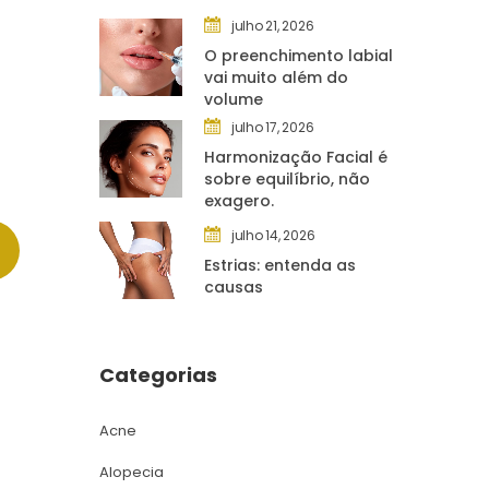
julho 21, 2026
O preenchimento labial 
vai muito além do 
volume
julho 17, 2026
Harmonização Facial é 
obre equilíbrio, não 
exagero.
julho 14, 2026
Estrias: entenda as 
causa
Categoria
Acne
Alopecia