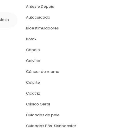
Antes e Depoi
Autocuidado
dmin
Bioestimuladore
Botox
Cabelo
Calvíce
Câncer de mama
Celulite
Cicatriz
Clínico Geral
Cuidados da pele
Cuidados Pós-Skinbooster