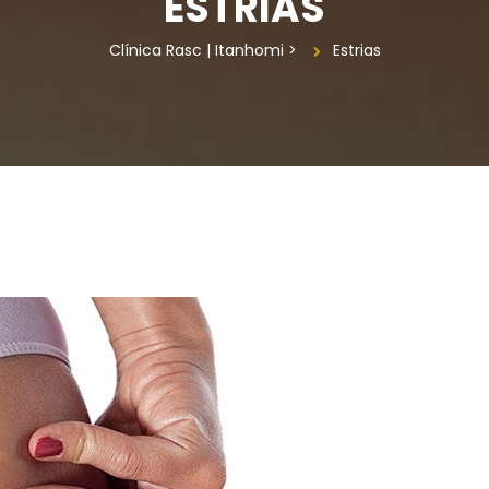
ESTRIAS
Clínica Rasc | Itanhomi
 > 
Estria