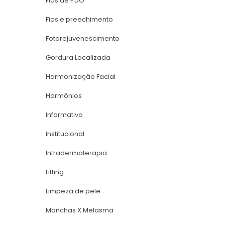
Fios de PDO
Fios e preechimento
Fotorejuvenescimento
Gordura Localizada
Harmonização Facial
Hormônio
Informativo
Institucional
Intradermoterapia
Lifting
Limpeza de pele
Manchas X Melasma