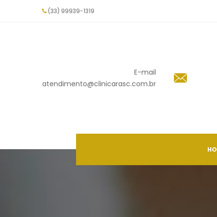
(33) 99939-1319
E-mail
 atendimento@clinicarasc.com.br
HO