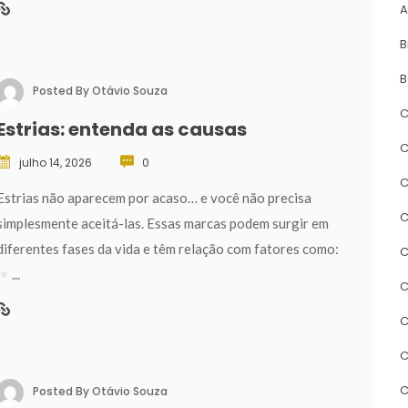
A
B
B
Posted By 
Otávio Souza
C
Estrias: entenda as causa
C
julho 14, 2026
 
0
C
 Estrias não aparecem por acaso… e você não precisa 
C
implesmente aceitá-las. Essas marcas podem surgir em 
diferentes fases da vida e têm relação com fatores como: 
C
... 
C
C
C
C
Posted By 
Otávio Souza