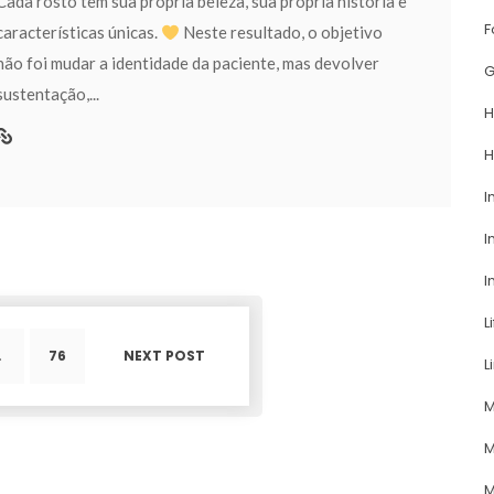
 Cada rosto tem sua própria beleza, sua própria história e 
F
características únicas. 
 Neste resultado, o objetivo 
não foi mudar a identidade da paciente, mas devolver 
G
ustentação,... 
H
H
I
I
I
L
…
76
NEXT POST
L
M
M
M