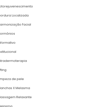
otorejuvenescimento
ordura Localizada
armonização Facial
ormônio
nformativo
nstitucional
ntradermoterapia
ifting
impeza de pele
anchas X Melasma
assagem Relaxante
elasma