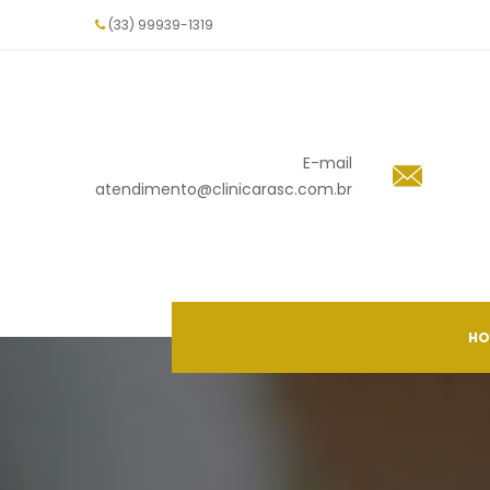
(33) 99939-1319
E-mail
 atendimento@clinicarasc.com.br
HO