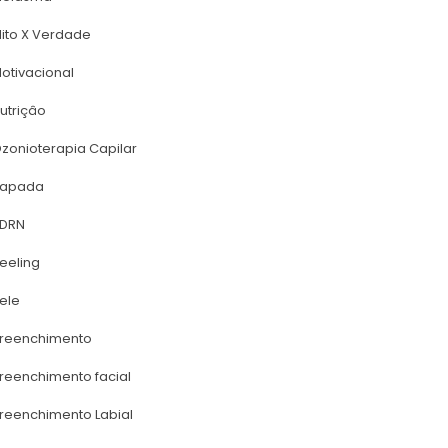
ito X Verdade
otivacional
utriçâo
zonioterapia Capilar
apada
DRN
eeling
ele
reenchimento
reenchimento facial
reenchimento Labial