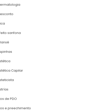
ermatologia
esconto
ica
feito sanfona
llansé
spinha
stética
stética Capilar
steticista
stría
ios de PDO
ios e preechimento