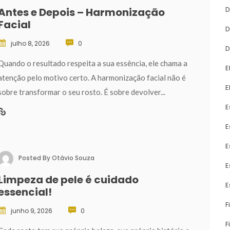
D
Antes e Depois – Harmonização 
Facial
D
julho 8, 2026
 
0
D
 Quando o resultado respeita a sua essência, ele chama a 
E
atenção pelo motivo certo. A harmonização facial não é 
E
obre transformar o seu rosto. É sobre devolver... 
E
E
E
Posted By 
Otávio Souza
E
Limpeza de pele é cuidado 
E
essencial!
F
junho 9, 2026
 
0
F