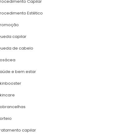
rocedimento Capilar
rocedimento Estético
romoção
ueda capilar
ueda de cabelo
osácea
aúde e bem estar
kinbooster
kincare
obrancelha
orteio
ratamento capilar