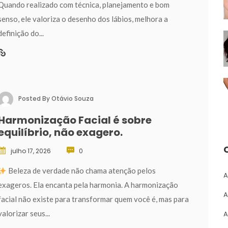
Quando realizado com técnica, planejamento e bom 
enso, ele valoriza o desenho dos lábios, melhora a 
definição do... 
Posted By 
Otávio Souza
Harmonização Facial é sobre 
equilíbrio, não exagero.
julho 17, 2026
 
0
 Beleza de verdade não chama atenção pelos 
A
exageros. Ela encanta pela harmonia. A harmonização 
A
facial não existe para transformar quem você é, mas para 
valorizar seus... 
A