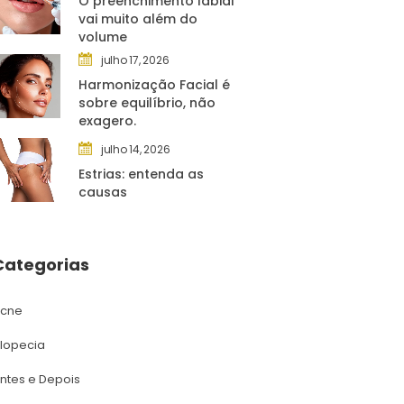
O preenchimento labial 
vai muito além do 
volume
julho 17, 2026
Harmonização Facial é 
obre equilíbrio, não 
exagero.
julho 14, 2026
Estrias: entenda as 
causa
Categoria
cne
lopecia
ntes e Depoi