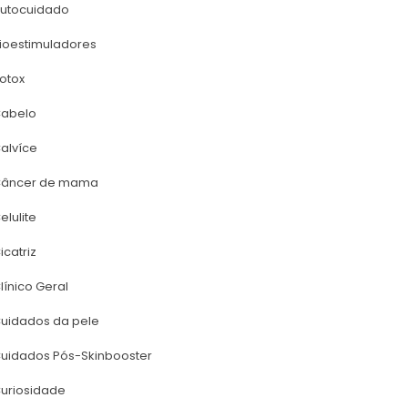
utocuidado
ioestimuladore
otox
abelo
alvíce
âncer de mama
elulite
icatriz
línico Geral
uidados da pele
uidados Pós-Skinbooster
uriosidade