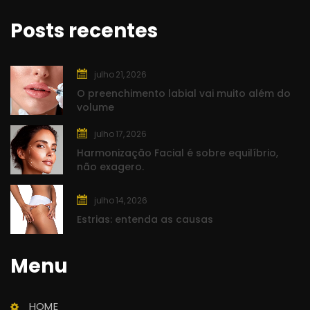
Posts recente
julho 21, 2026
O preenchimento labial vai muito além do 
volume
julho 17, 2026
Harmonização Facial é sobre equilíbrio, 
não exagero.
julho 14, 2026
Estrias: entenda as causa
Menu
Clínica Rasc
Saúde e Beleza
HOME