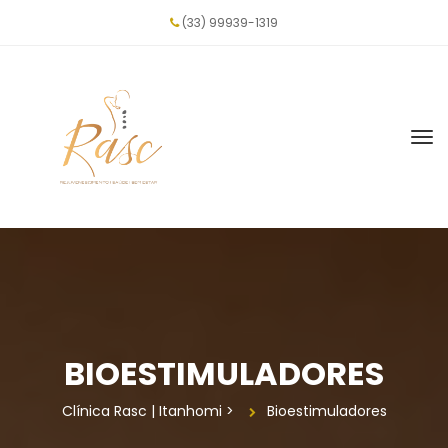
(33) 99939-1319
BIOESTIMULADORES
Clínica Rasc | Itanhomi
 > 
Bioestimuladore