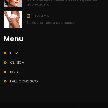
não exagero.
julho 14, 2026
Estrias: entenda as causa
Menu
Clínica Rasc
Saúde e Beleza
HOME
CLÍNICA
BLOG
FALE CONOSCO