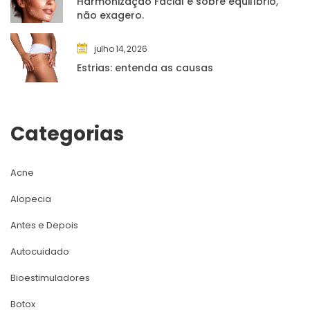
Harmonização Facial é sobre equilíbrio, 
não exagero.
julho 14, 2026
Estrias: entenda as causa
Categoria
Acne
Alopecia
Antes e Depoi
Autocuidado
Bioestimuladore
Botox