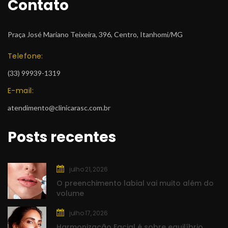
Contato
Praça José Mariano Teixeira, 396, Centro, Itanhomi/MG
Telefone:
 (33) 99939-1319
E-mail:
atendimento@clinicarasc.com.br
Posts recente
julho 21, 2026
O preenchimento labial vai muito além do 
volume
julho 17, 2026
Harmonização Facial é sobre equilíbrio, 