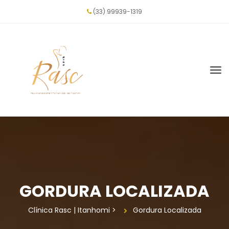
(33) 99939-1319
GORDURA LOCALIZADA
Clínica Rasc | Itanhomi
 > 
Gordura Localizada